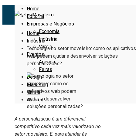
Home
Editorial
Empresas e Negócios
Economia
Home
Indústria
Indústria
Varejo
Tecnologia no setor moveleiro: como os aplicativos
Eventos
web podem ajudar a desenvolver soluções
Agenda
personalizadas?
Feiras
Design
Marketing
Vitrine
Autores
A personalização é um diferencial
competitivo cada vez mais valorizado no
setor moveleiro. E, para atender às