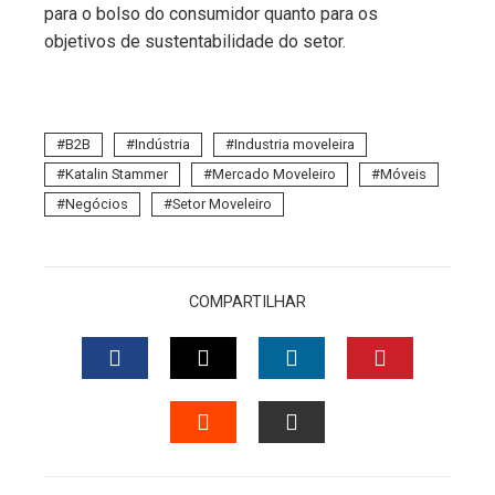
para o bolso do consumidor quanto para os
objetivos de sustentabilidade do setor.
B2B
Indústria
Industria moveleira
Katalin Stammer
Mercado Moveleiro
Móveis
Negócios
Setor Moveleiro
COMPARTILHAR
FACEBOOK
TWITTER
LINKEDIN
PINTERES
STUMBLEUPON
EMAIL