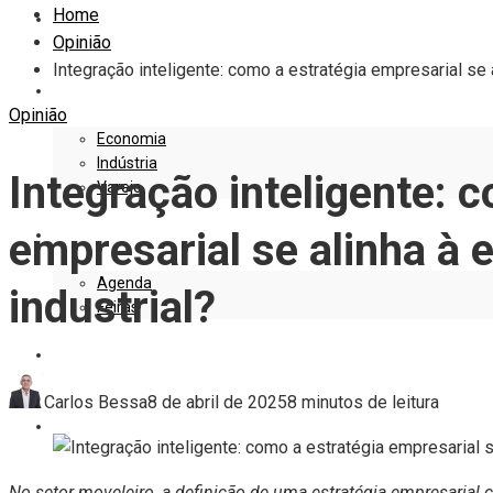
Home
EDITORIAL
Opinião
Integração inteligente: como a estratégia empresarial se a
EMPRESAS E NEGÓCIOS
Opinião
Economia
Indústria
Integração inteligente: 
Varejo
empresarial se alinha à 
EVENTOS
Agenda
industrial?
Feiras
DESIGN
Carlos Bessa
8 de abril de 2025
8 minutos de leitura
MARKETING
No setor moveleiro, a definição de uma estratégia empresarial c