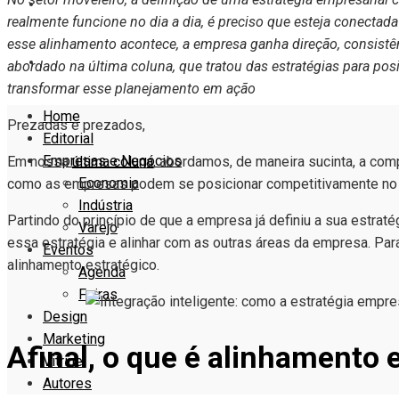
VITRINE
realmente funcione no dia a dia, é preciso que esteja conectada
esse alinhamento acontece, a empresa ganha direção, consistê
AUTORES
abordado na última coluna, que tratou das estratégias para po
transformar esse planejamento em ação
Home
Prezadas e prezados,
Editorial
Empresas e Negócios
Em nossa
última coluna
, abordamos, de maneira sucinta, a com
Economia
como as empresas podem se posicionar competitivamente no
Indústria
Partindo do princípio de que a empresa já definiu a sua estrat
Varejo
essa estratégia e alinhar com as outras áreas da empresa. Par
Eventos
alinhamento estratégico.
Agenda
Feiras
Design
Marketing
Afinal, o que é alinhamento 
Vitrine
Autores