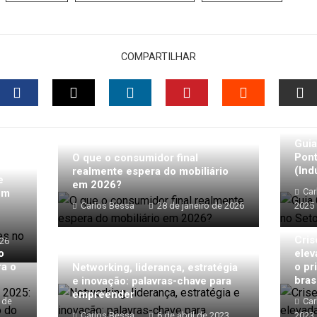
COMPARTILHAR
FACEBOOK
TWITTER
LINKEDIN
PINTEREST
STUMBLEU
EM
Guia
Pont
O que o consumidor final
(Ind
realmente espera do mobiliário
e
em 2026?
Car
em
Carlos Bessa
28 de janeiro de 2026
2025
Cris
026
o
elev
ra o
o pr
Networking, liderança, estratégia
bras
e inovação: palavras-chave para
empreender
 de
Car
Carlos Bessa
6 de abril de 2023
2023