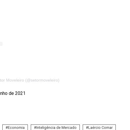
tor Moveleiro (@setormoveleiro)
unho de 2021
Economia
Inteligência de Mercado
Laércio Comar