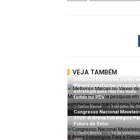
VEJA TAMBÉM
Melhores Marcas no Varejo d
Móveis transforma pesquisa 
estratégia para marcas mais
fortes no PDV
Carlos Bessa
3 de julho de 2
Congresso Nacional Moveleir
2025: A Arena Estratégica Pa
Futuro do Setor
Carlos Bessa
14 de setembro
2025