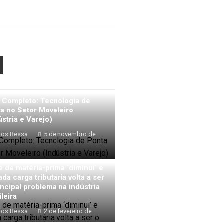
PON
AIL
 Completo: Tecnologia de
a no Setor Moveleiro
ústria e Varejo)
los Bessa
5 de novembro de
e de matéria-prima ‘diminui’ e
ada carga tributária volta a ser
incipal problema na indústria
ileira
los Bessa
2 de fevereiro de