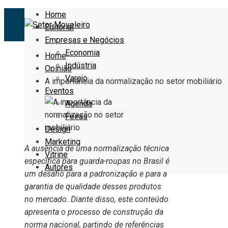
Home
Editorial
Empresas e Negócios
Economia
Home
Indústria
Opinião
Varejo
A importância da normalização no setor mobiliário
Eventos
Agenda
Feiras
Design
Marketing
A ausência de uma normalização técnica
Vitrine
específica para guarda-roupas no Brasil é
Autores
um desafio para a padronização e para a
garantia de qualidade desses produtos
no mercado. Diante disso, este conteúdo
apresenta o processo de construção da
norma nacional, partindo de referências