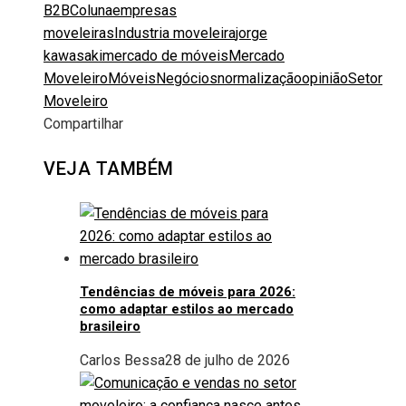
B2B
Coluna
empresas
moveleiras
Industria moveleira
jorge
kawasaki
mercado de móveis
Mercado
Moveleiro
Móveis
Negócios
normalização
opinião
Setor
Moveleiro
Compartilhar
Facebook
Twitter
LinkedIn
Pinterest
Stumbleupon
Email
VEJA TAMBÉM
Tendências de móveis para 2026:
como adaptar estilos ao mercado
brasileiro
Carlos Bessa
28 de julho de 2026