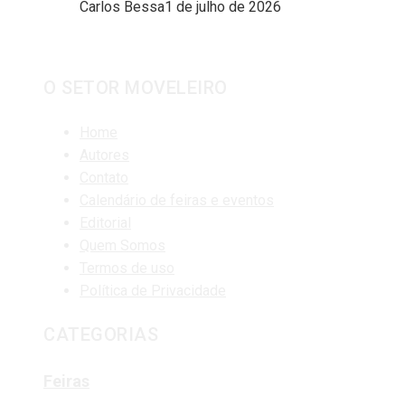
Carlos Bessa
1 de julho de 2026
O SETOR MOVELEIRO
Home
Autores
Contato
Calendário de feiras e eventos
Editorial
Quem Somos
Termos de uso
Política de Privacidade
CATEGORIAS
Feiras