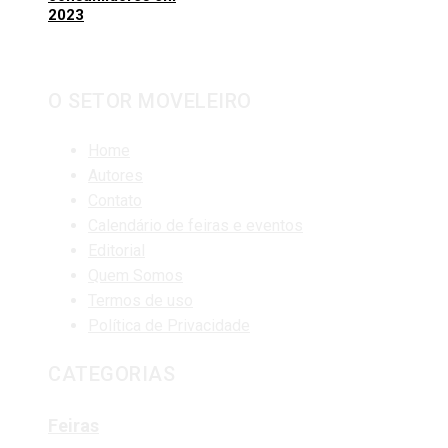
2023
O SETOR MOVELEIRO
Home
Autores
Contato
Calendário de feiras e eventos
Editorial
Quem Somos
Termos de uso
Política de Privacidade
CATEGORIAS
Feiras