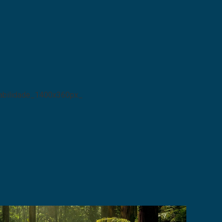
abilidade_1400x360px_