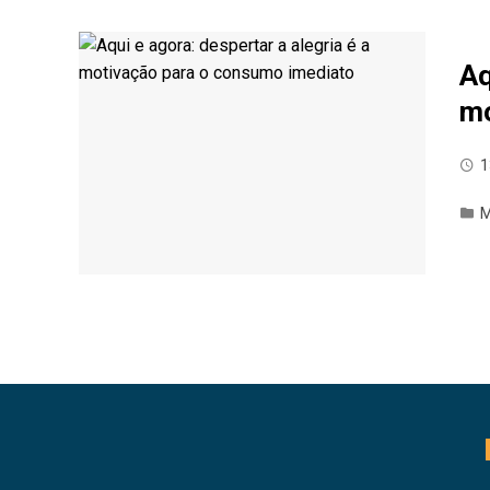
Aq
mo
1
M