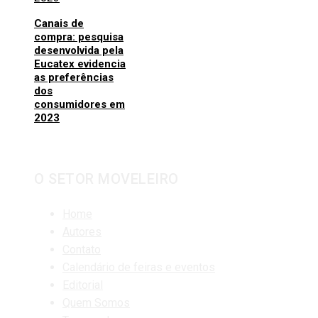
Canais de
compra: pesquisa
desenvolvida pela
Eucatex evidencia
as preferências
dos
consumidores em
2023
O SETOR MOVELEIRO
Home
Autores
Contato
Calendário de feiras e eventos
Editorial
Quem Somos