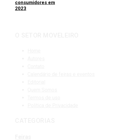
consumidores em
2023
O SETOR MOVELEIRO
Home
Autores
Contato
Calendário de feiras e eventos
Editorial
Quem Somos
Termos de uso
Política de Privacidade
CATEGORIAS
Feiras