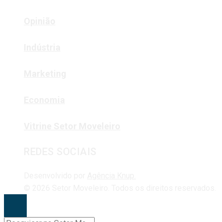
Opinião
Indústria
Marketing
Economia
Vitrine Setor Moveleiro
REDES SOCIAIS
Desenvolvido por
Agência Knup.
© 2026 Setor Moveleiro. Todos os direitos reservados.