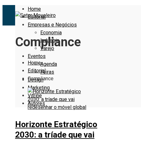
Home
Editorial
Empresas e Negócios
Economia
Compliance
Indústria
Varejo
Eventos
Home
Agenda
Editorial
Feiras
Compliance
Design
Marketing
Vitrine
Autores
Horizonte Estratégico
2030: a tríade que vai