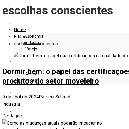
EDITORIAL
escolhas conscientes
EMPRESAS E NEGÓCIOS
Home
Economia
Editorial
Indústria
escolhas conscientes
Varejo
EVENTOS
Dormir bem: o papel das certificaçõe
Agenda
produtos do setor moveleiro
Feiras
DESIGN
9 de abril de 2024
Patricia Schmidt
Indústria
MARKETING
Destaque