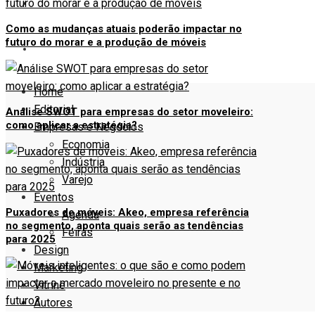
VITRINE
Como as mudanças atuais poderão impactar no
futuro do morar e a produção de móveis
AUTORES
Home
Editorial
Análise SWOT para empresas do setor moveleiro:
como aplicar a estratégia?
Empresas e Negócios
Economia
Indústria
Varejo
Eventos
Puxadores de móveis: Akeo, empresa referência
Agenda
no segmento, aponta quais serão as tendências
Feiras
para 2025
Design
Marketing
Vitrine
Autores