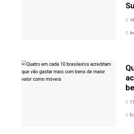
Su
16
In
Qu
ac
be
11
E