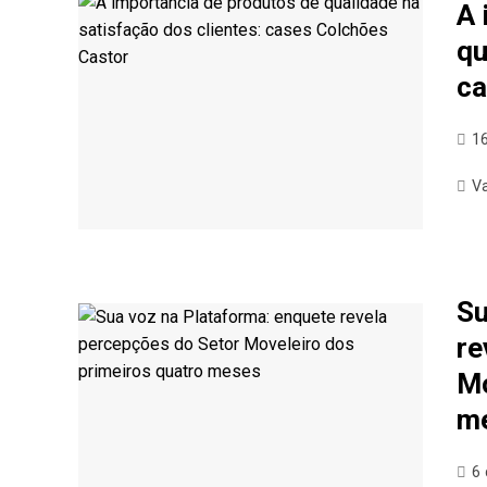
A 
qu
ca
1
V
Su
re
Mo
m
6