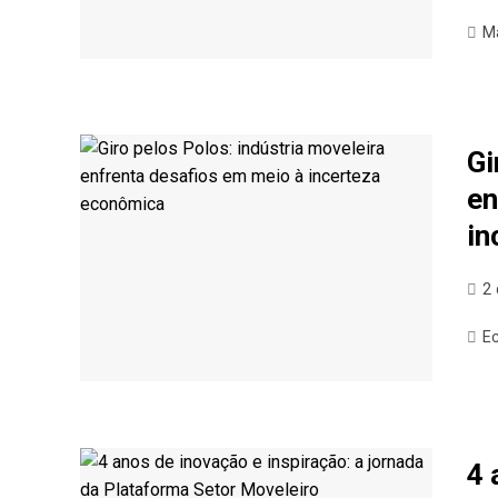
M
Gi
en
in
2
E
4 