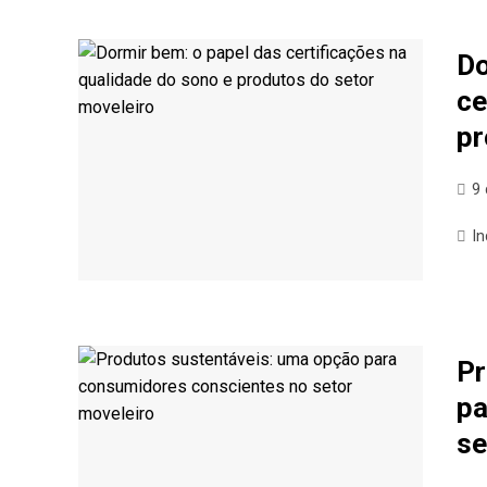
Do
ce
pr
9 
In
Pr
pa
se