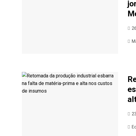
jo
M
26
M
Re
es
al
23
E