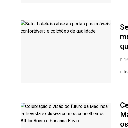
Se
mó
qu
16
In
Ce
Ma
os