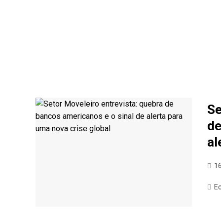
Se
de
al
1
E