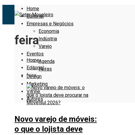
Home
Editorial
Empresas e Negócios
Economia
feira
Indústria
Varejo
Eventos
Home
Agenda
Editorial
Feiras
feira
Design
Marketing
Vitrine
Autores
Novo varejo de móveis:
o que o lojista deve