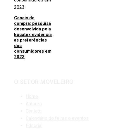
Canais de
compra: pesquisa
desenvolvida pela
Eucatex evidencia
as preferências
dos
consumidores em
2023
O SETOR MOVELEIRO
Home
Autores
Contato
Calendário de feiras e eventos
Editorial