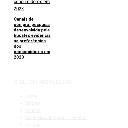
Canais de
compra: pesquisa
desenvolvida pela
Eucatex evidencia
as preferências
dos
consumidores em
2023
O SETOR MOVELEIRO
Home
Autores
Contato
Calendário de feiras e eventos
Editorial