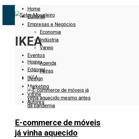
Home
Editorial
Empresas e Negócios
Economia
IKEA
Indústria
Varejo
Eventos
Home
Agenda
Editorial
Feiras
IKEA
Design
Marketing
Vitrine
Autores
E-commerce de móveis
já vinha aquecido