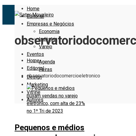
Home
Editorial
Empresas e Negócios
Economia
observatoriodocomerc
Indústria
Varejo
Eventos
Home
Agenda
Editorial
Feiras
observatoriodocomercioeletronico
Design
Marketing
Vitrine
Autores
Pequenos e médios