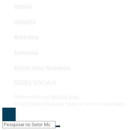
Opinião
Indústria
Marketing
Economia
Vitrine Setor Moveleiro
REDES SOCIAIS
Desenvolvido por
Agência Knup.
© 2026 Setor Moveleiro. Todos os direitos reservados.