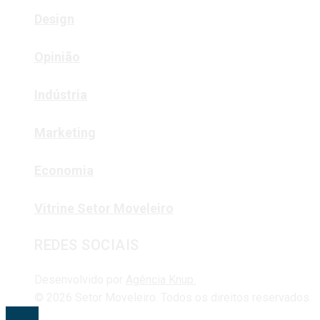
Design
Opinião
Indústria
Marketing
Economia
Vitrine Setor Moveleiro
REDES SOCIAIS
Desenvolvido por
Agência Knup.
© 2026 Setor Moveleiro. Todos os direitos reservados.