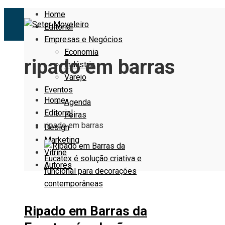
Home
Editorial
Empresas e Negócios
Economia
ripado em barras
Indústria
Varejo
Eventos
Home
Agenda
Editorial
Feiras
ripado em barras
Design
Marketing
Vitrine
Autores
Ripado em Barras da