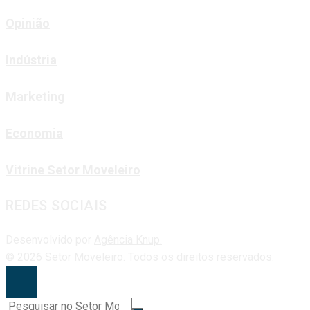
Opinião
Indústria
Marketing
Economia
Vitrine Setor Moveleiro
REDES SOCIAIS
Desenvolvido por
Agência Knup.
© 2026 Setor Moveleiro. Todos os direitos reservados.