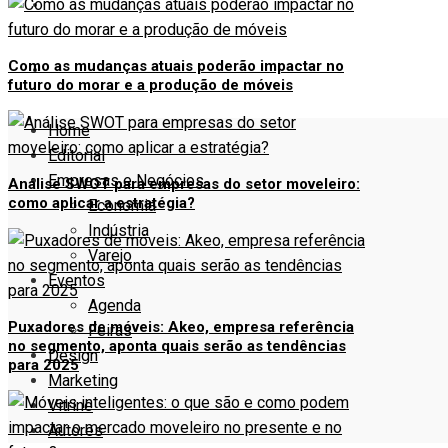
VITRINE
Como as mudanças atuais poderão impactar no
AUTORES
futuro do morar e a produção de móveis
Home
Editorial
Empresas e Negócios
Análise SWOT para empresas do setor moveleiro:
como aplicar a estratégia?
Economia
Indústria
Varejo
Eventos
Agenda
Puxadores de móveis: Akeo, empresa referência
Feiras
no segmento, aponta quais serão as tendências
Design
para 2025
Marketing
Vitrine
Autores