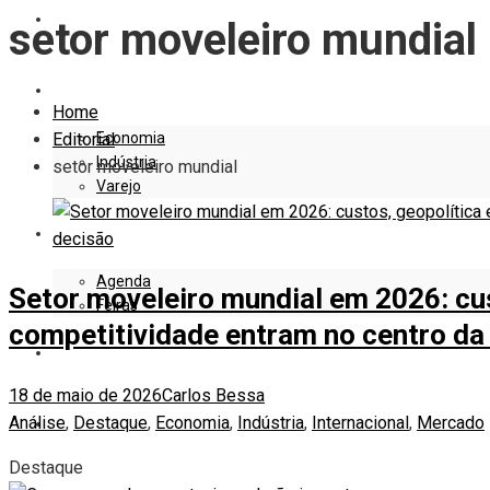
EDITORIAL
setor moveleiro mundial
EMPRESAS E NEGÓCIOS
Home
Economia
Editorial
Indústria
setor moveleiro mundial
Varejo
EVENTOS
Agenda
Setor moveleiro mundial em 2026: cus
Feiras
competitividade entram no centro da
DESIGN
18 de maio de 2026
Carlos Bessa
Análise
,
Destaque
,
Economia
,
Indústria
,
Internacional
,
Mercado
MARKETING
Destaque