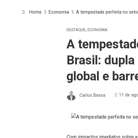
Home
Economia
A tempestade perfeita no setor
DESTAQUE
,
ECONOMIA
A tempestade
Brasil: dupl
global e barr
Carlos Bessa
11 de ag
Com impactos imediatos sobre a c