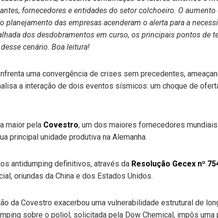
antes, fornecedores e entidades do setor colchoeiro. O aumento 
o planejamento das empresas acenderam o alerta para a necessid
talhada dos desdobramentos em curso, os principais pontos de te
desse cenário. Boa leitura!
nfrenta uma convergência de crises sem precedentes, ameaçand
analisa a interação de dois eventos sísmicos: um choque de ofert
ça maior pela
Covestro
, um dos maiores fornecedores mundiais 
sua principal unidade produtiva na Alemanha.
tos antidumping definitivos, através da
Resolução Gecex nº 75
cial, oriundas da China e dos Estados Unidos.
ção da Covestro exacerbou uma vulnerabilidade estrutural de lo
umping sobre o poliol, solicitada pela Dow Chemical, impôs uma