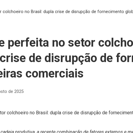
 colchoeiro no Brasil: dupla crise de disrupção de fornecimento glob
 perfeita no setor colcho
a crise de disrupção de f
eiras comerciais
osto de 2025
adeia produtiva, a recente combinação de fatores externos e me