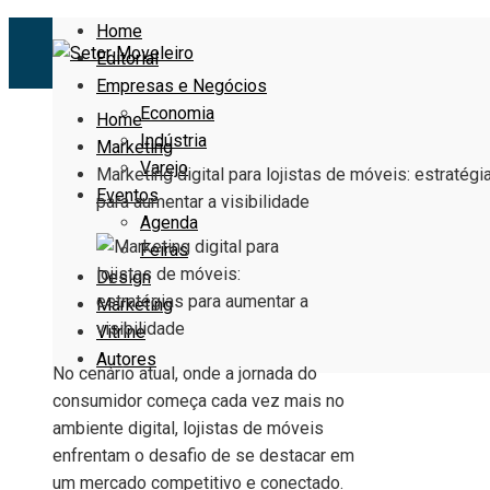
Home
Editorial
Empresas e Negócios
Economia
Home
Indústria
Marketing
Varejo
Marketing digital para lojistas de móveis: estratégi
Eventos
para aumentar a visibilidade
Agenda
Feiras
Design
Marketing
Vitrine
Autores
No cenário atual, onde a jornada do
consumidor começa cada vez mais no
ambiente digital, lojistas de móveis
enfrentam o desafio de se destacar em
um mercado competitivo e conectado.