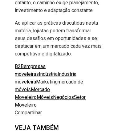
entanto, o caminho exige planejamento,
investimento e adaptação constante.
Ao aplicar as práticas discutidas nesta
matéria, lojistas podem transformar
seus desafios em oportunidades e se
destacar em um mercado cada vez mais
competitivo e digitalizado.
B2B
empresas
moveleiras
Indústria
Industria
moveleira
Marketing
mercado de
móveis
Mercado
Moveleiro
Móveis
Negócios
Setor
Moveleiro
Compartilhar
Facebook
Twitter
LinkedIn
Pinterest
Stumbleupon
Email
VEJA TAMBÉM