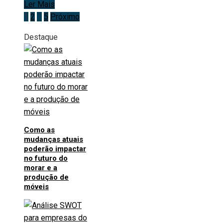
Ler Mais
Paginação
1
2
…
5
Próximo
Destaque
de
posts
Como as
mudanças atuais
poderão impactar
no futuro do
morar e a
produção de
móveis