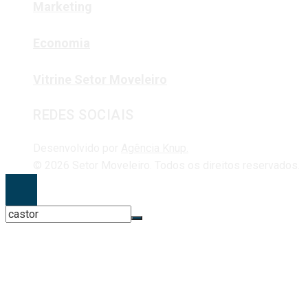
Marketing
Economia
Vitrine Setor Moveleiro
REDES SOCIAIS
Desenvolvido por
Agência Knup.
© 2026 Setor Moveleiro. Todos os direitos reservados.