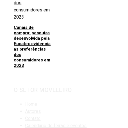
Canais de
compra: pesquisa
desenvolvida pela
Eucatex evidencia
as preferências
dos
consumidores em
2023
O SETOR MOVELEIRO
Home
Autores
Contato
Calendário de feiras e eventos