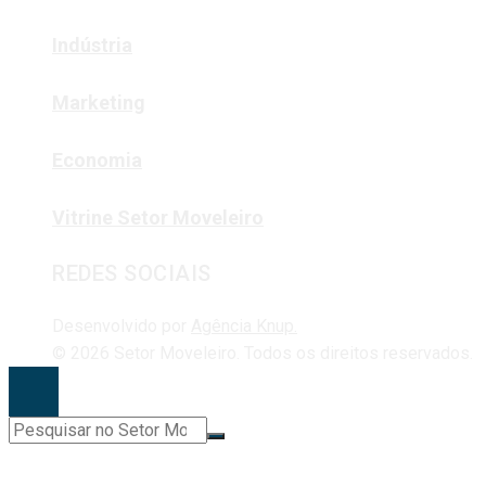
Indústria
Marketing
Economia
Vitrine Setor Moveleiro
REDES SOCIAIS
Desenvolvido por
Agência Knup.
© 2026 Setor Moveleiro. Todos os direitos reservados.