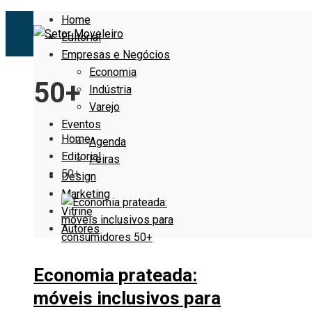
Home
Editorial
Empresas e Negócios
Economia
50+
Indústria
Varejo
Eventos
Home
Agenda
Editorial
Feiras
50+
Design
Marketing
Vitrine
Autores
Economia prateada:
móveis inclusivos para