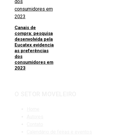
Canais de
compra: pesquisa
desenvolvida pela
Eucatex evidencia
as preferências
dos
consumidores em
2023
O SETOR MOVELEIRO
Home
Autores
Contato
Calendário de feiras e eventos