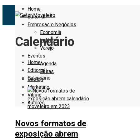
Home
Editorial
Empresas e Negócios
Economia
Calendário
Indústria
Varejo
Eventos
Home
Agenda
Editorial
Feiras
Calendário
Design
Marketing
Vitrine
Autores
Novos formatos de
exposição abrem