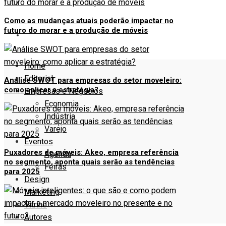
VITRINE
Como as mudanças atuais poderão impactar no
futuro do morar e a produção de móveis
AUTORES
Home
Editorial
Análise SWOT para empresas do setor moveleiro:
como aplicar a estratégia?
Empresas e Negócios
Economia
Indústria
Varejo
Eventos
Puxadores de móveis: Akeo, empresa referência
Agenda
no segmento, aponta quais serão as tendências
Feiras
para 2025
Design
Marketing
Vitrine
Autores