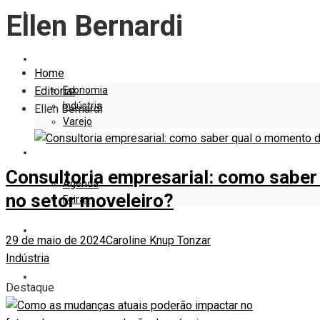
EDITORIAL
Ellen Bernardi
EMPRESAS E NEGÓCIOS
Home
Economia
Editorial
Indústria
Ellen Bernardi
Varejo
EVENTOS
Consultoria empresarial: como saber
Agenda
no setor moveleiro?
Feiras
DESIGN
29 de maio de 2024
Caroline Knup Tonzar
Indústria
MARKETING
Destaque