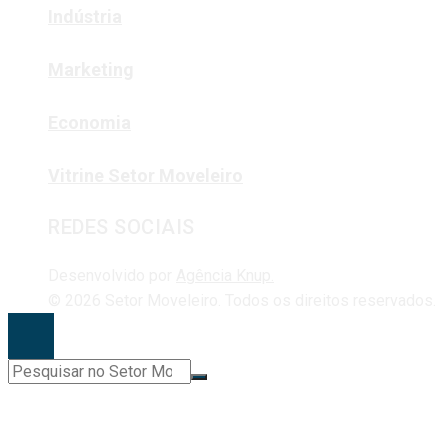
Indústria
Marketing
Economia
Vitrine Setor Moveleiro
REDES SOCIAIS
Desenvolvido por
Agência Knup.
© 2026 Setor Moveleiro. Todos os direitos reservados.