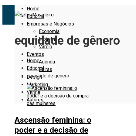
Home
Editorial
Empresas e Negócios
Economia
equidade de gênero
Indústria
Varejo
Eventos
Home
Agenda
Editorial
Feiras
equidade de gênero
Design
Marketing
Vitrine
Autores
Ascensão feminina: o
poder e a decisão de