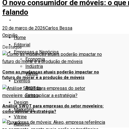
O novo consumidor de móveis: o que
VITRINE
falando
AUTORES
20 de março de 2026
Carlos Bessa
Opinião
Home
Editorial
Destaque
Empresas e Negócios
Economia
Indústria
Como as mudanças atuais poderão impactar no
Varejo
futuro do morar e a produção de móveis
Eventos
Agenda
Feiras
Design
Análise SWOT para empresas do setor moveleiro:
Marketing
como aplicar a estratégia?
Vitrine
Autores