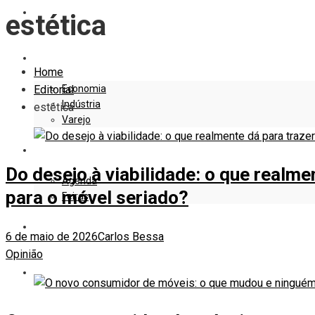
EDITORIAL
estética
EMPRESAS E NEGÓCIOS
Home
Economia
Editorial
Indústria
estética
Varejo
EVENTOS
Do desejo à viabilidade: o que realme
Agenda
para o móvel seriado?
Feiras
DESIGN
6 de maio de 2026
Carlos Bessa
Opinião
MARKETING