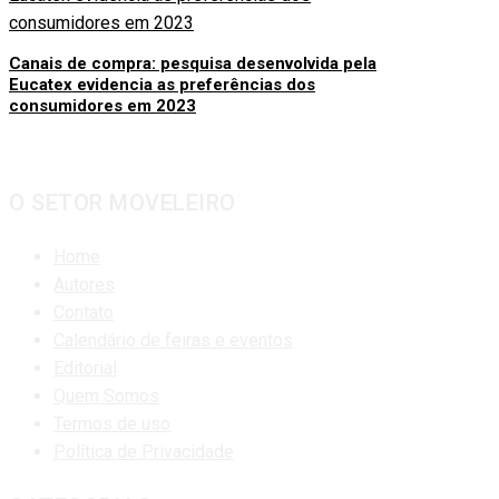
Canais de compra: pesquisa desenvolvida pela
Eucatex evidencia as preferências dos
consumidores em 2023
O SETOR MOVELEIRO
Home
Autores
Contato
Calendário de feiras e eventos
Editorial
Quem Somos
Termos de uso
Política de Privacidade