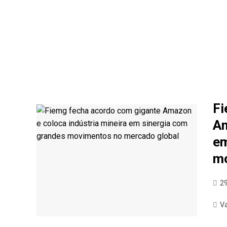
Fi
Am
em
mo
2
V