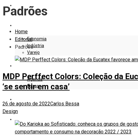
EDITORIAL
Padrões
EMPRESAS E NEGÓCIOS
Home
Economia
Editorial
Indústria
Padrões
Varejo
EVENTOS
MDP Perffect Colors: Coleção da Euc
Agenda
‘se sentir em casa’
Feiras
DESIGN
26 de agosto de 2022
Carlos Bessa
Design
MARKETING