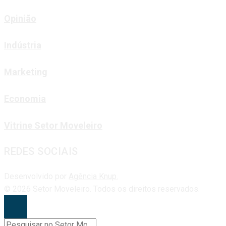
Opinião
Indústria
Marketing
Economia
Vitrine Setor Moveleiro
REDES SOCIAIS
Desenvolvido por
Agência Knup.
© 2026 Setor Moveleiro. Todos os direitos reservados.