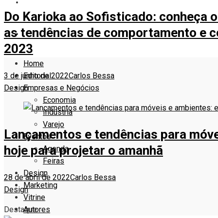
VITRINE
Do Karioka ao Sofisticado: conheça 
as tendências de comportamento e 
AUTORES
2023
Home
Editorial
3 de junho de 2022
Carlos Bessa
Empresas e Negócios
Design
Economia
Indústria
Varejo
Lançamentos e tendências para móve
Eventos
hoje para projetar o amanhã
Agenda
Feiras
Design
28 de abril de 2022
Carlos Bessa
Marketing
Design
Vitrine
Autores
Destaque