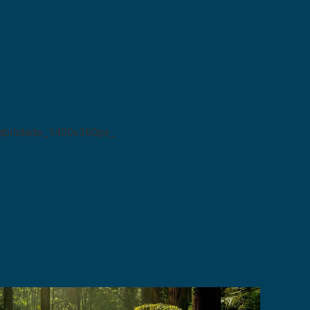
Setor_Moveleiro_FGV_MAR16
abilidade_1400x360px_