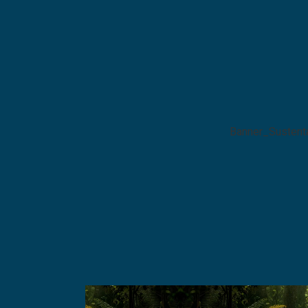
VS_Banner_1400x360_
Banner_Sustent