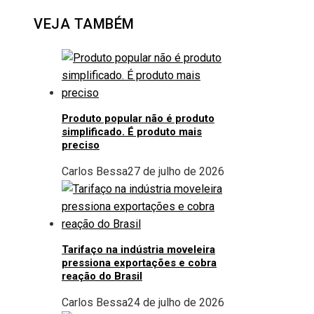
Facebook
Twitter
LinkedIn
Pinterest
Stumbleupon
Email
VEJA TAMBÉM
Produto popular não é produto
simplificado. É produto mais
preciso
Carlos Bessa
27 de julho de 2026
Tarifaço na indústria moveleira
pressiona exportações e cobra
reação do Brasil
Carlos Bessa
24 de julho de 2026