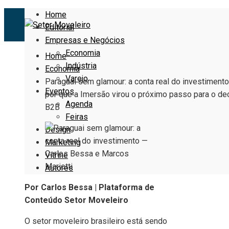
Home
Editorial
Empresas e Negócios
Economia
Home
Indústria
Economia
Varejo
Paraguai sem glamour: a conta real do investiment
Eventos
por que a Imersão virou o próximo passo para o de
Agenda
B2B
Feiras
Design
Marketing
Vitrine
Autores
Por Carlos Bessa | Plataforma de
Conteúdo Setor Moveleiro
O setor moveleiro brasileiro está sendo