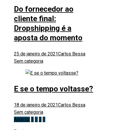
Do fornecedor ao
cliente final:
Dropshipping é a
aposta do momento
25 de janeiro de 2021
Carlos Bessa
Sem categoria
E se o tempo voltasse?
18 de janeiro de 2021
Carlos Bessa
Sem categoria
Paginação
Anterior
1
…
7
8