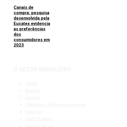
Canais de
compra: pesquisa
desenvolvida pela
Eucatex evidencia
as preferências
dos
consumidores em
2023
O SETOR MOVELEIRO
Home
Autores
Contato
Calendário de feiras e eventos
Editorial
Quem Somos
Termos de uso