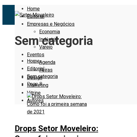
Home
Editorial
Empresas e Negócios
Economia
Sem categoria
Indústria
Varejo
Eventos
Home
Agenda
Editorial
Feiras
Sem categoria
Design
Page 8
Marketing
Vitrine
Autores
Drops Setor Moveleiro: