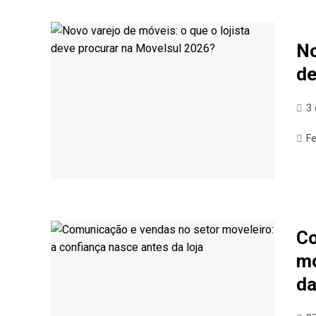
No
de
3
Fe
Co
mo
da