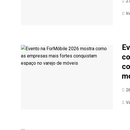
27
In
Ev
co
co
m
2
V