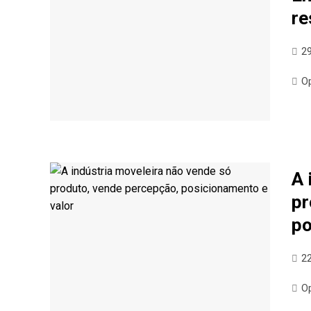
re
29
O
A 
pr
po
22
O