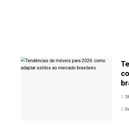
Te
co
br
28
D