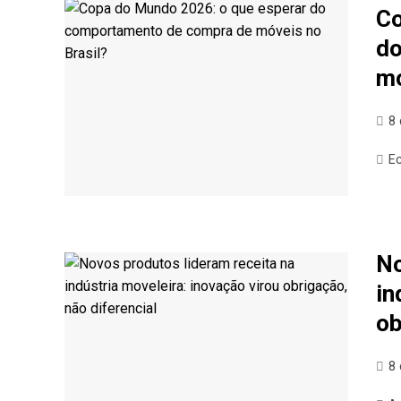
Co
do
mó
8
E
No
in
ob
8