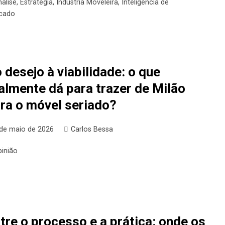
álise
,
Estratégia
,
Indústria Moveleira
,
Inteligência de
cado
 desejo à viabilidade: o que
almente dá para trazer de Milão
ra o móvel seriado?
 de maio de 2026
Carlos Bessa
pinião
tre o processo e a prática: onde os