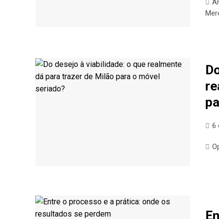
An
Mer
Do
re
pa
6
O
En