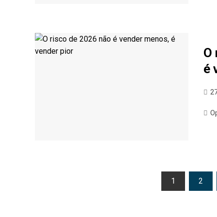
O 
é 
2
O
Paginação
1
2
de