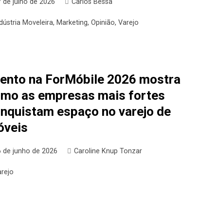
 de julho de 2026
Carlos Bessa
dústria Moveleira
,
Marketing
,
Opinião
,
Varejo
ento na ForMóbile 2026 mostra
mo as empresas mais fortes
nquistam espaço no varejo de
óveis
6 de junho de 2026
Caroline Knup Tonzar
arejo