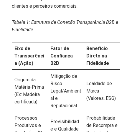
clientes e parceiros comerciais.
Tabela 1: Estrutura de Conexão Transparência B2B e
Fidelidade
Eixo de
Fator de
Benefício
Transparênci
Confiança
Direto na
a (Ação)
B2B
Fidelidade
Mitigação de
Origem da
Risco
Lealdade de
Matéria-Prima
Legal/Ambient
Marca
(Ex: Madeira
al e
(Valores, ESG)
certificada)
Reputacional
Processos
Probabilidade
Previsibilidad
Produtivos e
de Recompra e
e e Qualidade