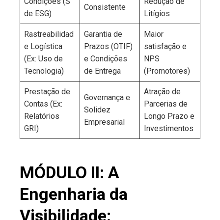
Condições (S
Redução de
Consistente
de ESG)
Litígios
Rastreabilidad
Garantia de
Maior
e Logística
Prazos (OTIF)
satisfação e
(Ex: Uso de
e Condições
NPS
Tecnologia)
de Entrega
(Promotores)
Prestação de
Atração de
Governança e
Contas (Ex:
Parcerias de
Solidez
Relatórios
Longo Prazo e
Empresarial
GRI)
Investimentos
MÓDULO II: A
Engenharia da
Visibilidade: