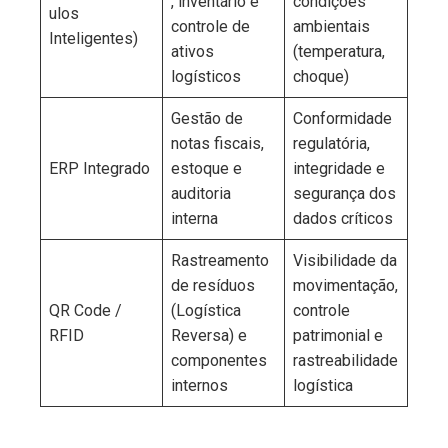
, inventário e
condições
ulos
controle de
ambientais
Inteligentes)
ativos
(temperatura,
logísticos
choque)
Gestão de
Conformidade
notas fiscais,
regulatória,
ERP Integrado
estoque e
integridade e
auditoria
segurança dos
interna
dados críticos
Rastreamento
Visibilidade da
de resíduos
movimentação,
QR Code /
(Logística
controle
RFID
Reversa) e
patrimonial e
componentes
rastreabilidade
internos
logística