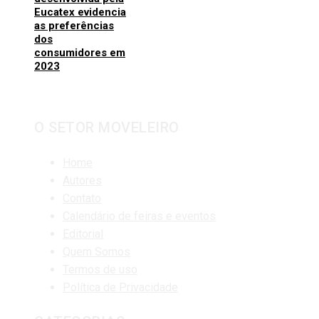
Eucatex evidencia
as preferências
dos
consumidores em
2023
O SETOR MOVELEIRO
Home
Autores
Contato
Calendário de feiras e eventos
Editorial
Quem Somos
Termos de uso
Política de Privacidade