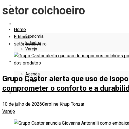
EDITORIAL
setor colchoeiro
EMPRESAS E NEGÓCIOS
Home
Economia
Editorial
Indústria
setor colchoeiro
Varejo
EVENTOS
Agenda
Grupo Castor alerta que uso de isop
Feiras
comprometer o conforto e a durabili
DESIGN
10 de julho de 2026
Caroline Knup Tonzar
Varejo
MARKETING