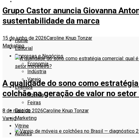
VITRINE
Grupo Castor anuncia Giovanna Anto
sustentabilidade da marca
AUTORES
15 de junho de 2026
Caroline Knup Tonzar
Home
Marketing
Editorial
Empresas e Negócios
Economia
Indústria
Varejo
A qualidade do sono como estratégia 
Eventos
colchão na geração de valor no setor
Agenda
Feiras
Design
8 de maio de 2026
Caroline Knup Tonzar
Marketing
Varejo
Vitrine
Autores