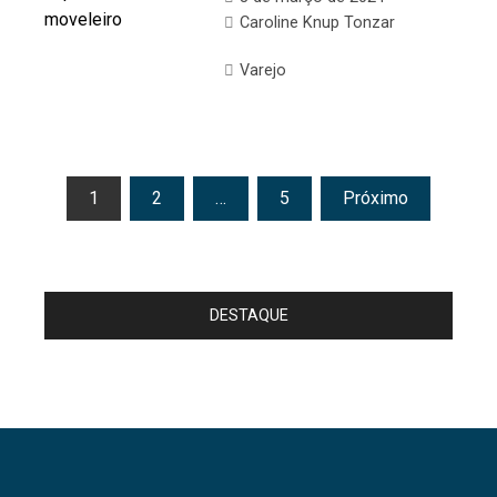
Caroline Knup Tonzar
Varejo
Paginação
1
2
…
5
Próximo
de
posts
DESTAQUE