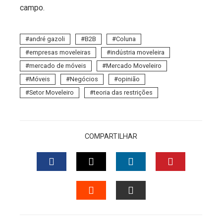
campo.
andré gazoli
B2B
Coluna
empresas moveleiras
indústria moveleira
mercado de móveis
Mercado Moveleiro
Móveis
Negócios
opinião
Setor Moveleiro
teoria das restrições
COMPARTILHAR
FACEBOOK
TWITTER
LINKEDIN
PINTERES
STUMBLEUPON
EMAIL