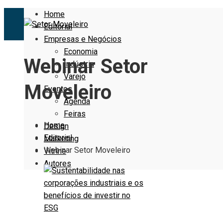
Home
Editorial
Empresas e Negócios
Economia
Webinar Setor
Indústria
Varejo
Moveleiro
Eventos
Agenda
Feiras
Home
Design
Editorial
Marketing
Webinar Setor Moveleiro
Vitrine
Autores