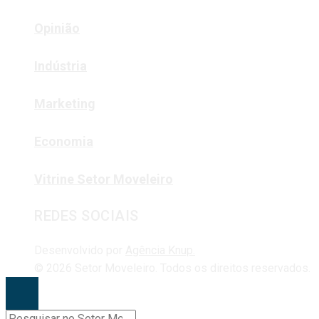
Opinião
Indústria
Marketing
Economia
Vitrine Setor Moveleiro
REDES SOCIAIS
Desenvolvido por
Agência Knup.
© 2026 Setor Moveleiro. Todos os direitos reservados.