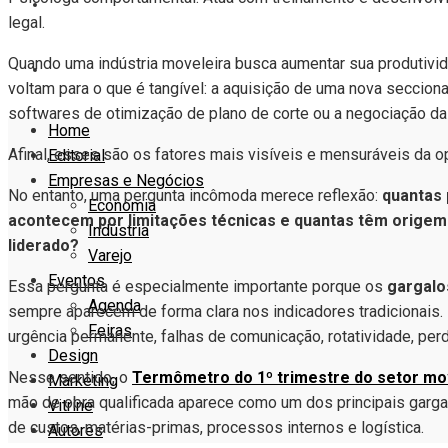
VITRINE
legal.
Quando uma indústria moveleira busca aumentar sua produtivid
AUTORES
voltam para o que é tangível: a aquisição de uma nova seccion
softwares de otimização de plano de corte ou a negociação da
Home
Afinal, esses são os fatores mais visíveis e mensuráveis da o
Editorial
Empresas e Negócios
No entanto, uma pergunta incômoda merece reflexão:
quantas 
Economia
acontecem por limitações técnicas e quantas têm origem
Indústria
liderado?
Varejo
Eventos
Essa pergunta é especialmente importante porque os
gargalo
Agenda
sempre aparecem de forma clara nos indicadores tradicionais.
Feiras
urgência permanente, falhas de comunicação, rotatividade, per
Design
Nesse sentido, o
Termômetro do 1º trimestre do setor mo
Marketing
mão de obra qualificada aparece como um dos principais garga
Vitrine
de custos, matérias-primas, processos internos e logística.
Autores