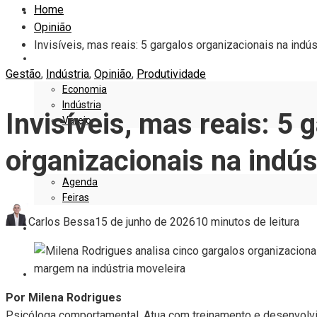
Home
EDITORIAL
Opinião
Invisíveis, mas reais: 5 gargalos organizacionais na indús
EMPRESAS E NEGÓCIOS
Gestão
,
Indústria
,
Opinião
,
Produtividade
Economia
Indústria
Invisíveis, mas reais: 5 
Varejo
organizacionais na indús
EVENTOS
Agenda
Feiras
Carlos Bessa
15 de junho de 2026
10 minutos de leitura
DESIGN
MARKETING
Por Milena Rodrigues
Psicóloga comportamental. Atua com treinamento e desenvol