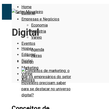
Home
Editorial
Empresas e Negócios
Economia
Digital
Indústria
Varejo
Eventos
Home
Agenda
Editorial
Feiras
Digital
Design
Marketing
Vitrine
Autores
Conceitos de