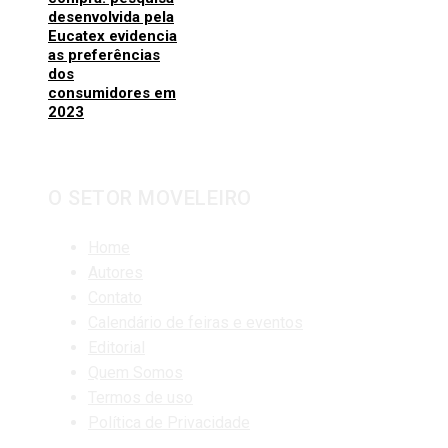
desenvolvida pela
Eucatex evidencia
as preferências
dos
consumidores em
2023
O SETOR MOVELEIRO
Home
Autores
Contato
Calendário de feiras e eventos
Editorial
Quem Somos
Termos de uso
Política de Privacidade