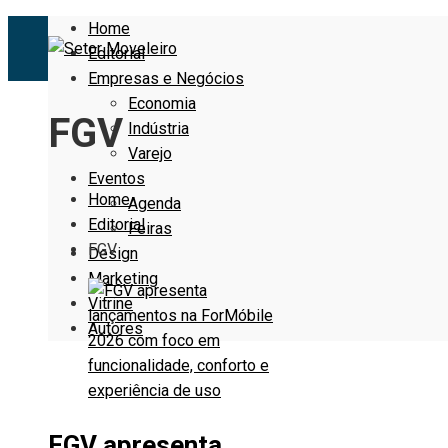
Home
Editorial
Empresas e Negócios
Economia
FGV
Indústria
Varejo
Eventos
Home
Agenda
Editorial
Feiras
FGV
Design
Marketing
Vitrine
Autores
FGV apresenta