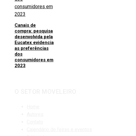
Canais de
compra: pesquisa
desenvolvida pela
Eucatex evidencia
as preferências
dos
consumidores em
2023
O SETOR MOVELEIRO
Home
Autores
Contato
Calendário de feiras e eventos