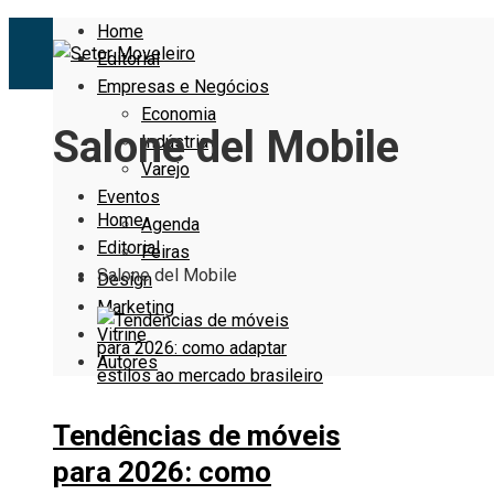
Home
Editorial
Empresas e Negócios
Economia
Salone del Mobile
Indústria
Varejo
Eventos
Home
Agenda
Editorial
Feiras
Salone del Mobile
Design
Marketing
Vitrine
Autores
Tendências de móveis
para 2026: como