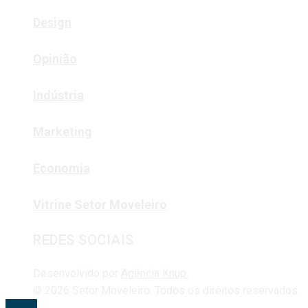
Design
Opinião
Indústria
Marketing
Economia
Vitrine Setor Moveleiro
REDES SOCIAIS
Desenvolvido por
Agência Knup.
© 2026 Setor Moveleiro. Todos os direitos reservados.