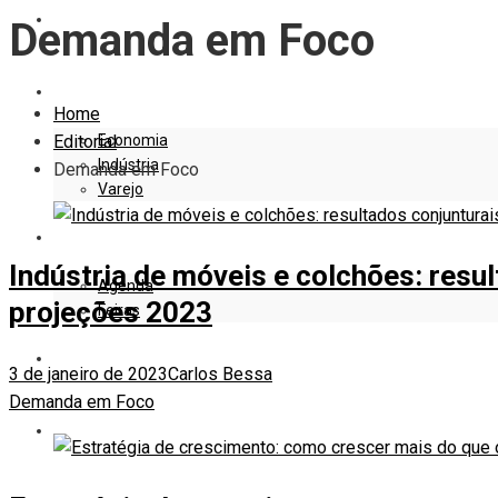
EDITORIAL
Demanda em Foco
EMPRESAS E NEGÓCIOS
Home
Economia
Editorial
Indústria
Demanda em Foco
Varejo
EVENTOS
Indústria de móveis e colchões: resu
Agenda
projeções 2023
Feiras
DESIGN
3 de janeiro de 2023
Carlos Bessa
Demanda em Foco
MARKETING