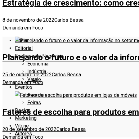
Estratégia de crescimento: como cr
VITRINE
8 de novembro de 2022
Carlos Bessa
AUTORES
Demanda em Foco
Home
Editorial
Planejando o futuro e o valor da inf
Empresas e Negócios
Economia
Indústria
25 de outubro de 2022
Carlos Bessa
Varejo
Demanda em Foco
Eventos
Agenda
Feiras
Design
Fatores de escolha para produtos em
Marketing
Vitrine
20 de setembro de 2022
Carlos Bessa
Autores
Demanda em Foco