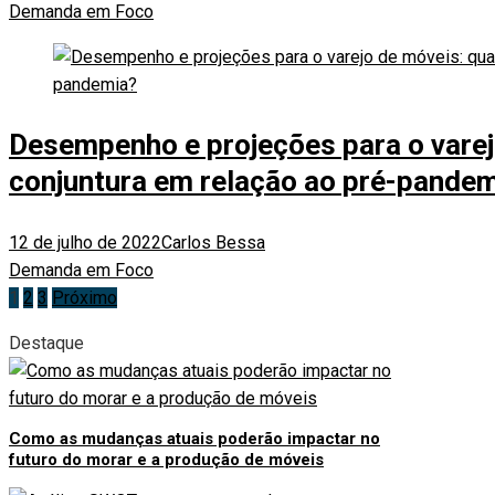
Demanda em Foco
Desempenho e projeções para o varejo
conjuntura em relação ao pré-pande
12 de julho de 2022
Carlos Bessa
Demanda em Foco
Paginação
1
2
3
Próximo
Destaque
de
posts
Como as mudanças atuais poderão impactar no
futuro do morar e a produção de móveis