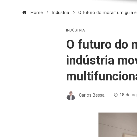
Home
Indústria
O futuro do morar: um guia es
INDÚSTRIA
O futuro do 
indústria mov
multifuncion
Carlos Bessa
18 de ag