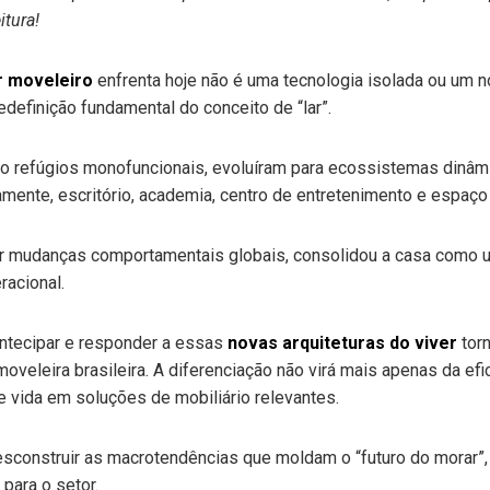
itura!
r moveleiro
enfrenta hoje não é uma tecnologia isolada ou um 
edefinição fundamental do conceito de “lar”.
mo refúgios monofuncionais, evoluíram para ecossistemas dinâ
neamente, escritório, academia, centro de entretenimento e espaç
r mudanças comportamentais globais, consolidou a casa como u
racional.
antecipar e responder a essas
novas arquiteturas do viver
torn
moveleira brasileira. A diferenciação não virá mais apenas da efi
de vida em soluções de mobiliário relevantes.
desconstruir as macrotendências que moldam o “futuro do morar”,
 para o setor.