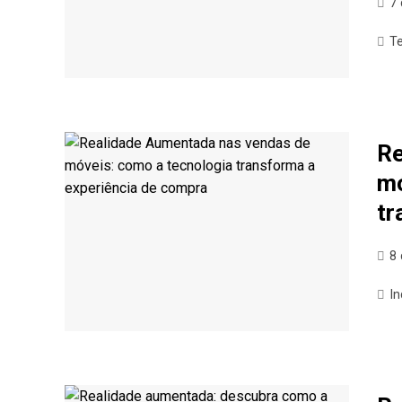
7 
T
Re
mó
tr
8
In