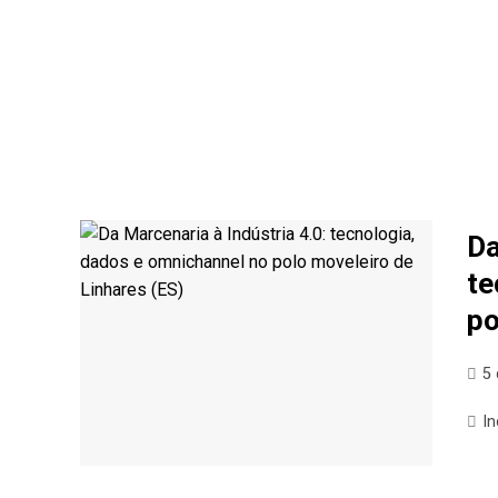
Da
te
po
5
In