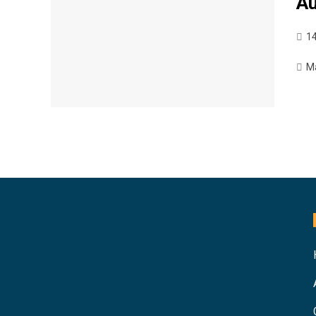
A
14
M