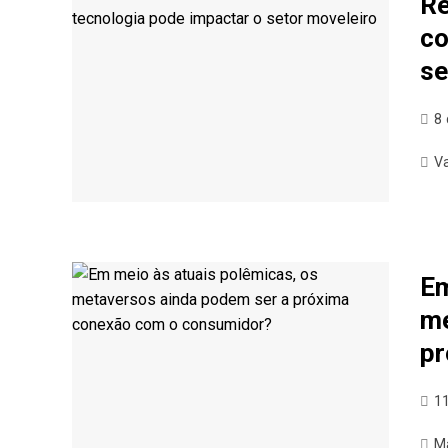
Re
co
se
8
V
Em
me
pr
1
M