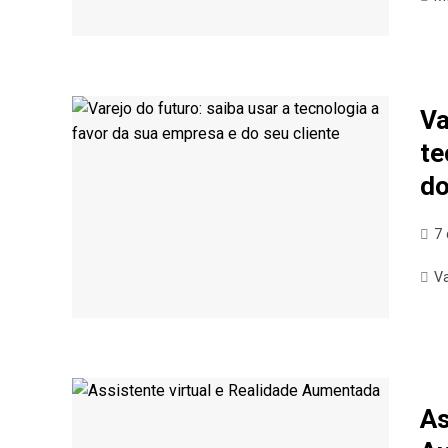
Va
te
do
7
V
As