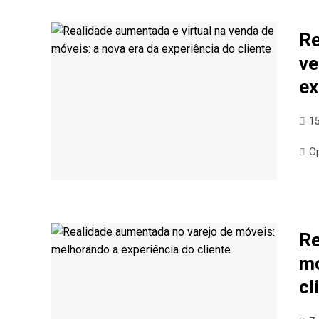
Re
ve
ex
15
O
Re
mó
cl