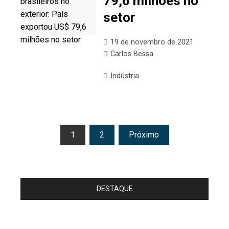
79,6 milhões no
setor
19 de novembro de 2021
Carlos Bessa
Indústria
Paginação
1
2
Próximo
de
posts
DESTAQUE