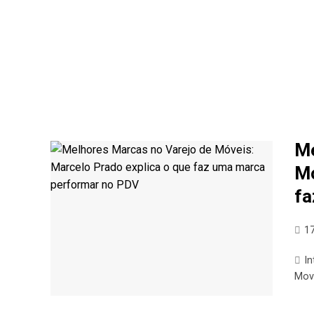
Me
Mó
fa
17
I
Mov