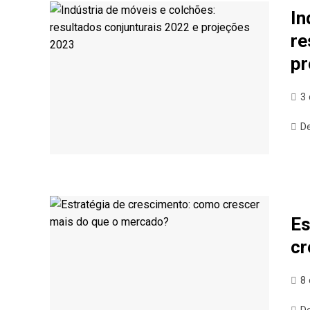
In
re
pr
3 
D
Es
cr
8