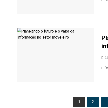
D
Pl
in
2
D
Paginação
1
2
…