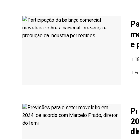
Pa
mo
e 
18
E
Pr
20
di