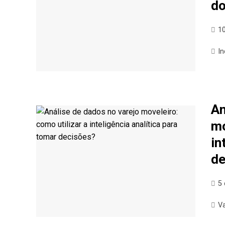
do
1
In
An
mo
in
de
5 
V