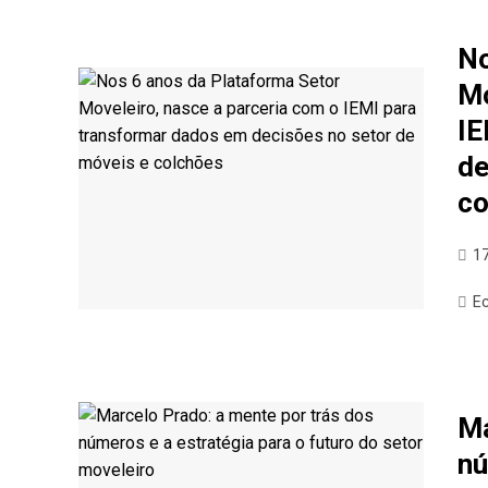
No
Mo
IE
de
co
17
E
Ma
nú