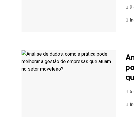
9 
In
An
po
qu
5 
In