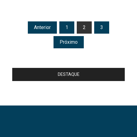
Paginação
Anterior
1
2
3
de
Próximo
posts
DESTAQUE