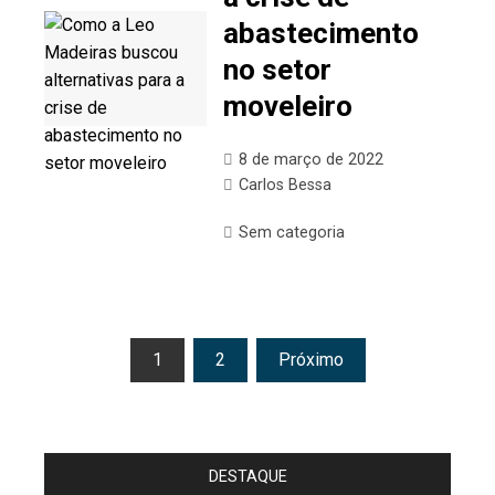
abastecimento
no setor
moveleiro
8 de março de 2022
Carlos Bessa
Sem categoria
Paginação
1
2
Próximo
de
posts
DESTAQUE