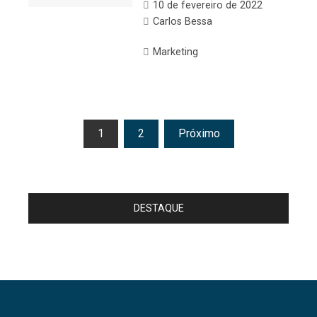
10 de fevereiro de 2022
Carlos Bessa
Marketing
Paginação
1
2
Próximo
de
posts
DESTAQUE